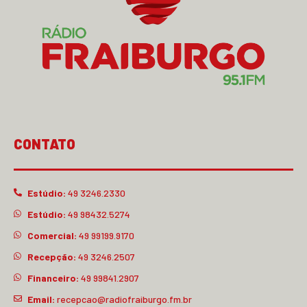
CONTATO
Estúdio:
49 3246.2330
Estúdio:
49 98432.5274
Comercial:
49 99199.9170
Recepção:
49 3246.2507
Financeiro:
49 99841.2907
Email:
recepcao@radiofraiburgo.fm.br