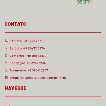
CONTATO
Estúdio:
49 3246.2330
Estúdio:
49 98432.5274
Comercial:
49 99199.9170
Recepção:
49 3246.2507
Financeiro:
49 99841.2907
Email:
recepcao@radiofraiburgo.fm.br
NAVEGUE
ECAD