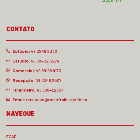
CONTATO
Estúdio:
49 3246.2330
Estúdio:
49 98432.5274
Comercial:
49 99199.9170
Recepção:
49 3246.2507
Financeiro:
49 99841.2907
Email:
recepcao@radiofraiburgo.fm.br
NAVEGUE
ECAD