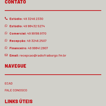
CONTATO
Estúdio:
49 3246.2330
Estúdio:
49 98432.5274
Comercial:
49 99199.9170
Recepção:
49 3246.2507
Financeiro:
49 99841.2907
Email:
recepcao@radiofraiburgo.fm.br
NAVEGUE
ECAD
FALE CONOSCO
LINKS ÚTEIS