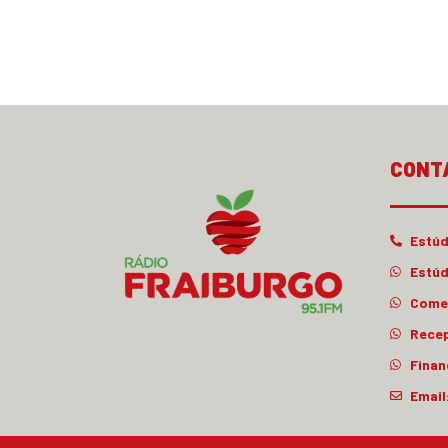
CONT
Estúd
Estúd
Comer
Rece
Finan
Email