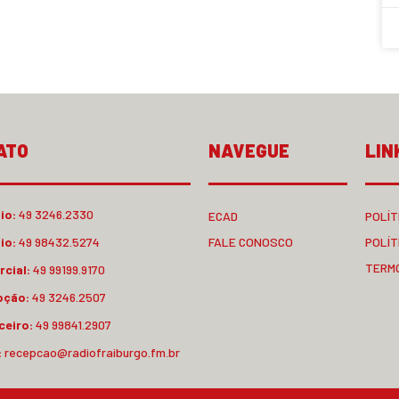
ATO
NAVEGUE
LIN
io:
49 3246.2330
ECAD
POLÍT
io:
49 98432.5274
FALE CONOSCO
POLÍT
TERM
cial:
49 99199.9170
pção:
49 3246.2507
ceiro:
49 99841.2907
:
recepcao@radiofraiburgo.fm.br