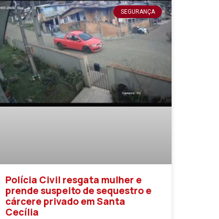
SEGURANÇA
Polícia Civil resgata mulher e
prende suspeito de sequestro e
cárcere privado em Santa
Cecília