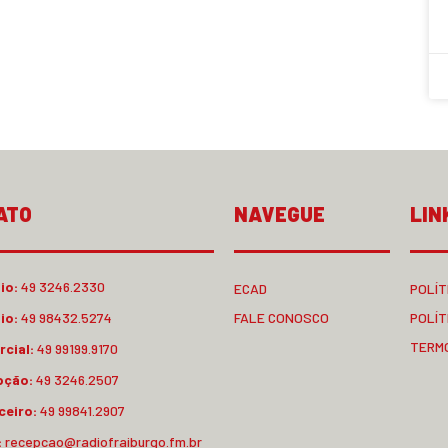
ATO
NAVEGUE
LIN
io:
49 3246.2330
ECAD
POLÍT
io:
49 98432.5274
FALE CONOSCO
POLÍT
TERM
cial:
49 99199.9170
pção:
49 3246.2507
ceiro:
49 99841.2907
:
recepcao@radiofraiburgo.fm.br