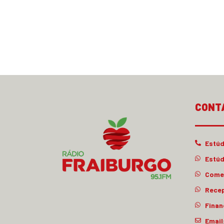
CONT
Estúd
Estúd
Comer
Rece
Finan
Email