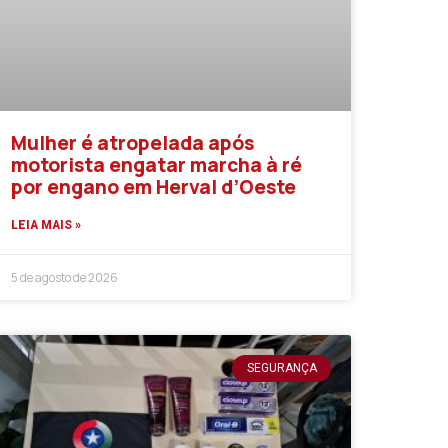
Mulher é atropelada após
motorista engatar marcha à ré
por engano em Herval d’Oeste
LEIA MAIS »
5 de agosto de 2026
SEGURANÇA