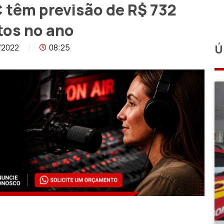
C têm previsão de R$ 732
tos no ano
/2022
08:25
Ú