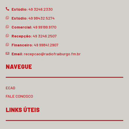
Estúdio:
49 3246.2330
Estúdio:
49 98432.5274
Comercial:
49 99199.9170
Recepção:
49 3246.2507
Financeiro:
49 99841.2907
Email:
recepcao@radiofraiburgo.fm.br
NAVEGUE
ECAD
FALE CONOSCO
LINKS ÚTEIS