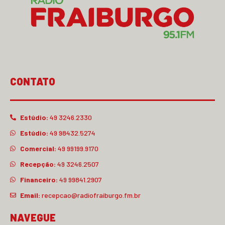
CONTATO
Estúdio:
49 3246.2330
Estúdio:
49 98432.5274
Comercial:
49 99199.9170
Recepção:
49 3246.2507
Financeiro:
49 99841.2907
Email:
recepcao@radiofraiburgo.fm.br
NAVEGUE