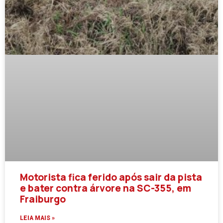
Motorista fica ferido após sair da pista
e bater contra árvore na SC-355, em
Fraiburgo
LEIA MAIS »