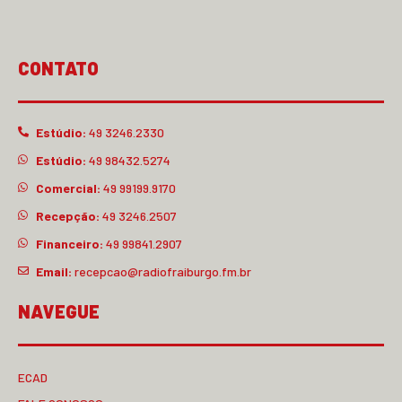
CONTATO
Estúdio:
49 3246.2330
Estúdio:
49 98432.5274
Comercial:
49 99199.9170
Recepção:
49 3246.2507
Financeiro:
49 99841.2907
Email:
recepcao@radiofraiburgo.fm.br
NAVEGUE
ECAD