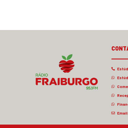
CONT
Estúd
Estúd
Comer
Rece
Finan
Email