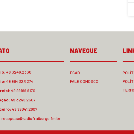
ATO
NAVEGUE
LIN
io:
49 3246.2330
ECAD
POLÍT
io:
49 98432.5274
FALE CONOSCO
POLÍT
TERM
cial:
49 99199.9170
pção:
49 3246.2507
ceiro:
49 99841.2907
:
recepcao@radiofraiburgo.fm.br