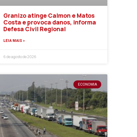
Granizo atinge Calmon e Matos
Costa e provoca danos, informa
Defesa Civil Regional
LEIA MAIS »
6 de agosto de 2026
ECONOMIA