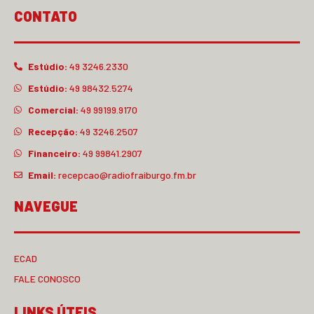
CONTATO
Estúdio:
49 3246.2330
Estúdio:
49 98432.5274
Comercial:
49 99199.9170
Recepção:
49 3246.2507
Financeiro:
49 99841.2907
Email:
recepcao@radiofraiburgo.fm.br
NAVEGUE
ECAD
FALE CONOSCO
LINKS ÚTEIS