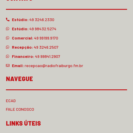
Estúdio:
49 3246.2330
Estúdio:
49 98432.5274
Comercial:
49 99199.9170
Recepção:
49 3246.2507
Financeiro:
49 99841.2907
Email:
recepcao@radiofraiburgo.fm.br
NAVEGUE
ECAD
FALE CONOSCO
LINKS ÚTEIS