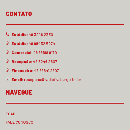
CONTATO
Estúdio:
49 3246.2330
Estúdio:
49 98432.5274
Comercial:
49 99199.9170
Recepção:
49 3246.2507
Financeiro:
49 99841.2907
Email:
recepcao@radiofraiburgo.fm.br
NAVEGUE
ECAD
FALE CONOSCO