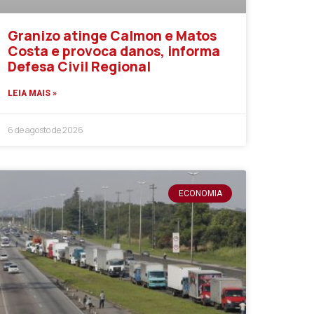
Granizo atinge Calmon e Matos
Costa e provoca danos, informa
Defesa Civil Regional
LEIA MAIS »
6 de agosto de 2026
ECONOMIA