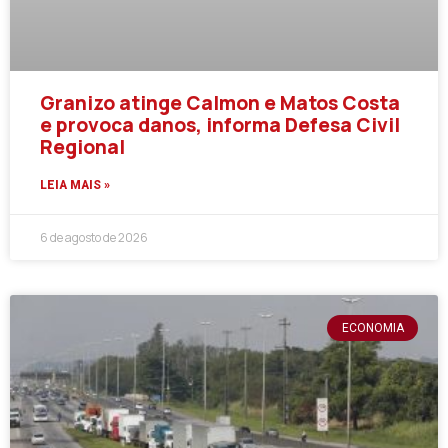
Granizo atinge Calmon e Matos Costa
e provoca danos, informa Defesa Civil
Regional
LEIA MAIS »
6 de agosto de 2026
ECONOMIA