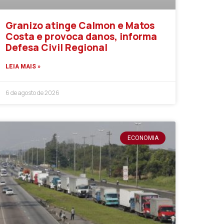
Granizo atinge Calmon e Matos
Costa e provoca danos, informa
Defesa Civil Regional
LEIA MAIS »
6 de agosto de 2026
ECONOMIA