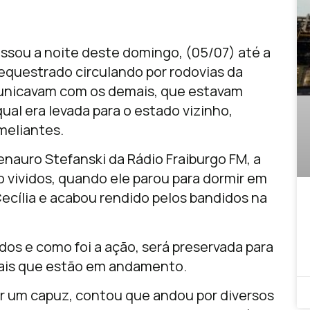
assou a noite deste domingo, (05/07) até a
equestrado circulando por rodovias da
unicavam com os demais, que estavam
qual era levada para o estado vizinho,
meliantes.
enauro Stefanski da Rádio Fraiburgo FM, a
 vividos, quando ele parou para dormir em
cília e acabou rendido pelos bandidos na
os e como foi a ação, será preservada para
ciais que estão em andamento.
or um capuz, contou que andou por diversos