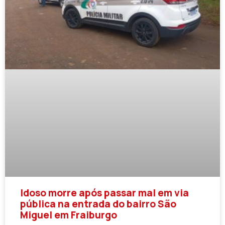
Idoso morre após passar mal em via
pública na entrada do bairro São
Miguel em Fraiburgo