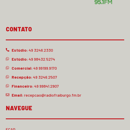
CONTATO
Estúdio:
49 3246.2330
Estúdio:
49 98432.5274
Comercial:
49 99199.9170
Recepção:
49 3246.2507
Financeiro:
49 99841.2907
Email:
recepcao@radiofraiburgo.fm.br
NAVEGUE
ECAD