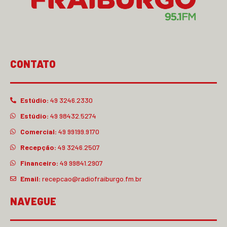
CONTATO
Estúdio:
49 3246.2330
Estúdio:
49 98432.5274
Comercial:
49 99199.9170
Recepção:
49 3246.2507
Financeiro:
49 99841.2907
Email:
recepcao@radiofraiburgo.fm.br
NAVEGUE