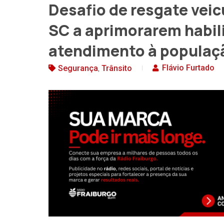
Desafio de resgate vei
SC a aprimorarem habil
atendimento à populaç
,
Flávio Furtado
Segurança
Trânsito