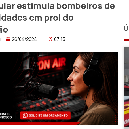
cular estimula bombeiros de
idades em prol do
ão
Ú
26/04/2024
07:15