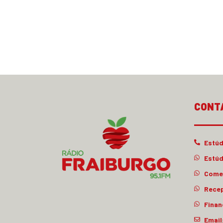
CONT
Estúd
Estúd
Comer
Rece
Finan
Email