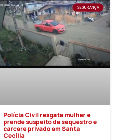
SEGURANÇA
Polícia Civil resgata mulher e
prende suspeito de sequestro e
cárcere privado em Santa
Cecília