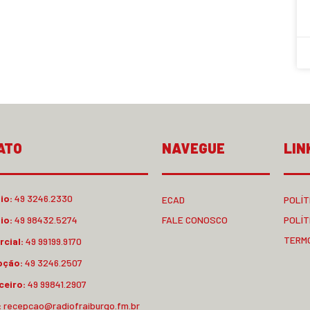
ATO
NAVEGUE
LIN
io:
49 3246.2330
ECAD
POLÍT
io:
49 98432.5274
FALE CONOSCO
POLÍT
TERM
cial:
49 99199.9170
pção:
49 3246.2507
ceiro:
49 99841.2907
:
recepcao@radiofraiburgo.fm.br