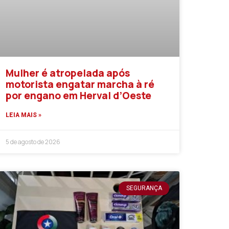
Mulher é atropelada após
motorista engatar marcha à ré
por engano em Herval d’Oeste
LEIA MAIS »
5 de agosto de 2026
SEGURANÇA