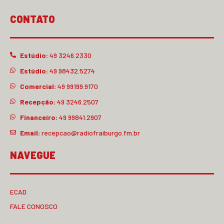
CONTATO
Estúdio:
49 3246.2330
Estúdio:
49 98432.5274
Comercial:
49 99199.9170
Recepção:
49 3246.2507
Financeiro:
49 99841.2907
Email:
recepcao@radiofraiburgo.fm.br
NAVEGUE
ECAD
FALE CONOSCO