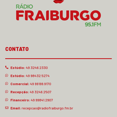
CONTATO
Estúdio:
49 3246.2330
Estúdio:
49 98432.5274
Comercial:
49 99199.9170
Recepção:
49 3246.2507
Financeiro:
49 99841.2907
Email:
recepcao@radiofraiburgo.fm.br