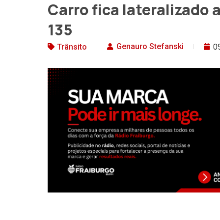
Carro fica lateralizado 
135
0
Genauro Stefanski
Trânsito