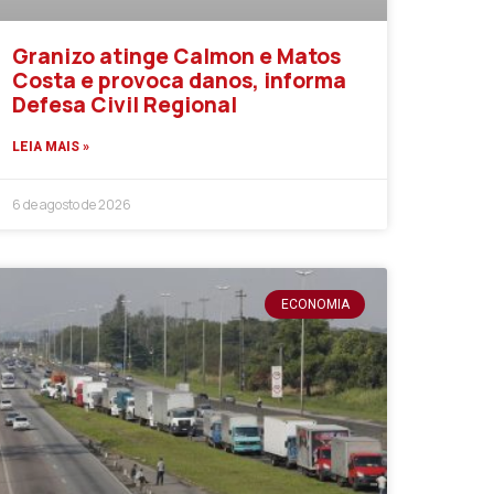
Granizo atinge Calmon e Matos
Costa e provoca danos, informa
Defesa Civil Regional
LEIA MAIS »
6 de agosto de 2026
ECONOMIA