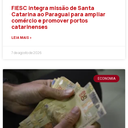
FIESC integra missão de Santa
Catarina ao Paraguai para ampliar
comércio e promover portos
catarinenses
LEIA MAIS »
7 de agosto de 2026
ECONOMIA