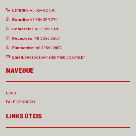
Estúdio:
49 3246.2330
Estúdio:
49 98432.5274
Comercial:
49 99199.9170
Recepção:
49 3246.2507
Financeiro:
49 99841.2907
Email:
recepcao@radiofraiburgo.fm.br
NAVEGUE
ECAD
FALE CONOSCO
LINKS ÚTEIS