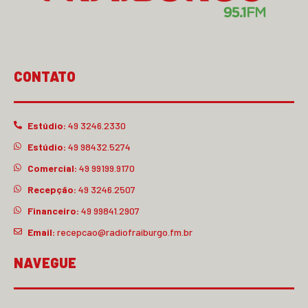
CONTATO
Estúdio:
49 3246.2330
Estúdio:
49 98432.5274
Comercial:
49 99199.9170
Recepção:
49 3246.2507
Financeiro:
49 99841.2907
Email:
recepcao@radiofraiburgo.fm.br
NAVEGUE