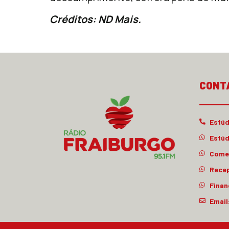
Créditos: ND Mais.
CONT
Estúd
Estúd
Comer
Rece
Finan
Email