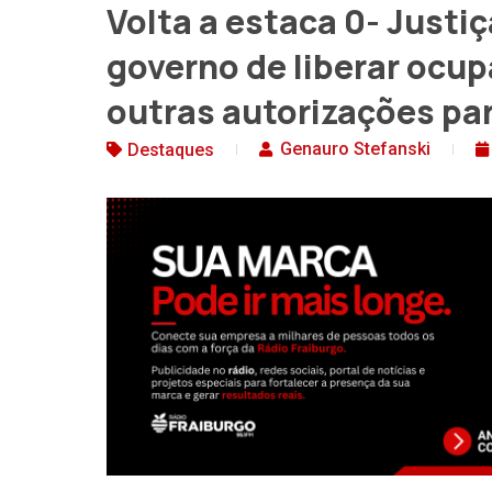
Volta a estaca 0- Justi
governo de liberar ocup
outras autorizações pa
Genauro Stefanski
Destaques