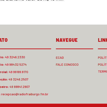
ATO
NAVEGUE
LIN
io:
49 3246.2330
ECAD
POLÍT
io:
49 98432.5274
FALE CONOSCO
POLÍT
TERM
cial:
49 99199.9170
pção:
49 3246.2507
ceiro:
49 99841.2907
:
recepcao@radiofraiburgo.fm.br