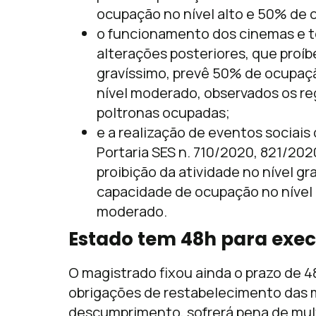
ocupação no nível alto e 50% de
o funcionamento dos cinemas e te
alterações posteriores, que proíb
gravíssimo, prevê 50% de ocupaçã
nível moderado, observados os r
poltronas ocupadas;
e a realização de eventos sociais
Portaria SES n. 710/2020, 821/202
proibição da atividade no nível 
capacidade de ocupação no nível g
moderado.
Estado tem 48h para exe
O magistrado fixou ainda o prazo de 4
obrigações de restabelecimento das m
descumprimento, sofrerá pena de multa 