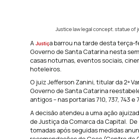
Justice law legal concept. statue of 
A
a barrou na tarde desta terça-f
Justiç
Governo de Santa Catarina nesta sem
casas noturnas, eventos sociais, cin
hoteleiros.
O juiz Jefferson Zanini, titular da 2ª 
Governo de Santa Catarina reestabel
antigos – nas portarias 710, 737, 743 e
A decisão atendeu a uma ação ajuizada
de Justiça da Comarca da Capital. De 
tomadas após seguidas medidas anunc
recomendações do Coes (Centro de 