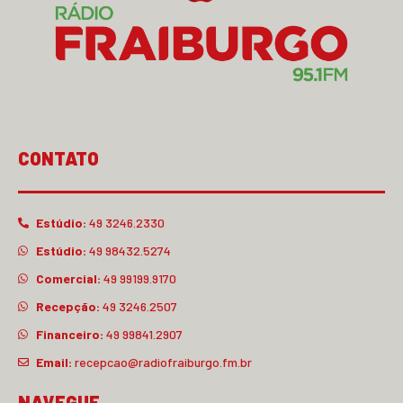
CONTATO
Estúdio:
49 3246.2330
Estúdio:
49 98432.5274
Comercial:
49 99199.9170
Recepção:
49 3246.2507
Financeiro:
49 99841.2907
Email:
recepcao@radiofraiburgo.fm.br
NAVEGUE