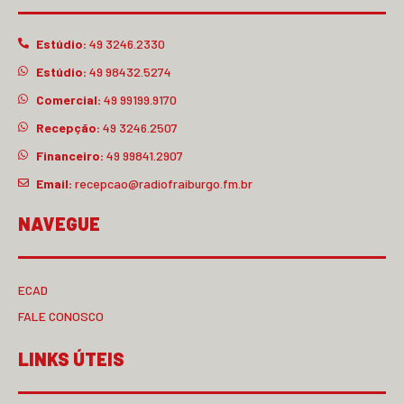
Estúdio:
49 3246.2330
Estúdio:
49 98432.5274
Comercial:
49 99199.9170
Recepção:
49 3246.2507
Financeiro:
49 99841.2907
Email:
recepcao@radiofraiburgo.fm.br
NAVEGUE
ECAD
FALE CONOSCO
LINKS ÚTEIS