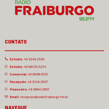
CONTATO
Estúdio:
49 3246.2330
Estúdio:
49 98432.5274
Comercial:
49 99199.9170
Recepção:
49 3246.2507
Financeiro:
49 99841.2907
Email:
recepcao@radiofraiburgo.fm.br
NAVEGUE