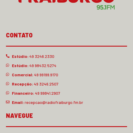
CONTATO
Estúdio:
49 3246.2330
Estúdio:
49 98432.5274
Comercial:
49 99199.9170
Recepção:
49 3246.2507
Financeiro:
49 99841.2907
Email:
recepcao@radiofraiburgo.fm.br
NAVEGUE