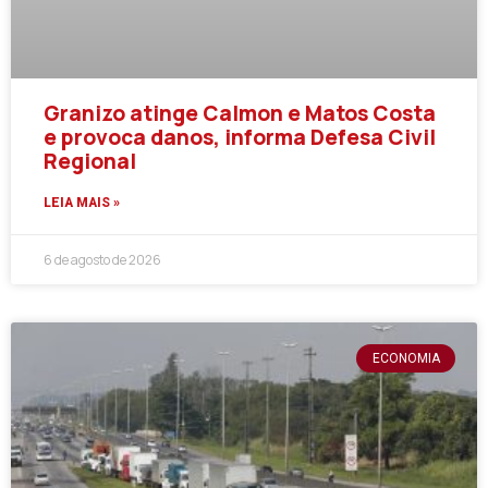
Granizo atinge Calmon e Matos Costa
e provoca danos, informa Defesa Civil
Regional
LEIA MAIS »
6 de agosto de 2026
ECONOMIA