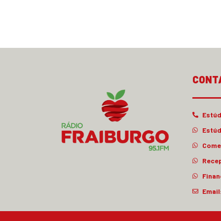
CONT
Estúd
Estúd
Comer
Rece
Finan
Email