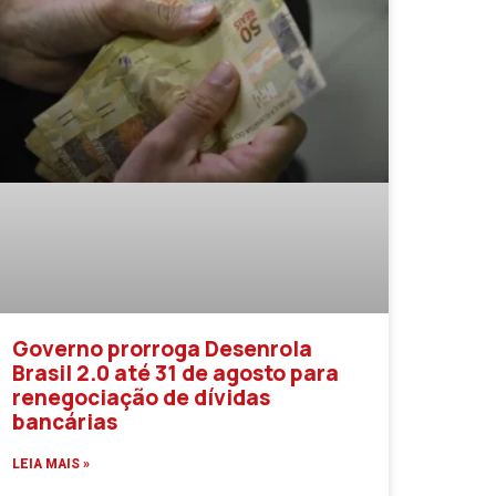
Governo prorroga Desenrola
Brasil 2.0 até 31 de agosto para
renegociação de dívidas
bancárias
LEIA MAIS »