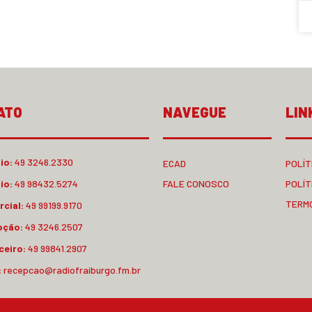
ATO
NAVEGUE
LIN
io:
49 3246.2330
ECAD
POLÍT
io:
49 98432.5274
FALE CONOSCO
POLÍT
TERM
cial:
49 99199.9170
pção:
49 3246.2507
ceiro:
49 99841.2907
:
recepcao@radiofraiburgo.fm.br