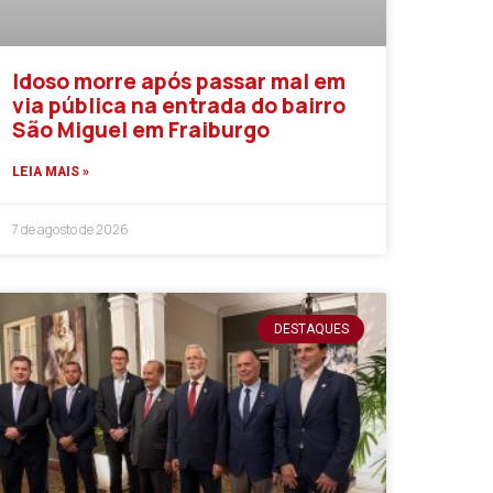
Idoso morre após passar mal em
via pública na entrada do bairro
São Miguel em Fraiburgo
LEIA MAIS »
7 de agosto de 2026
DESTAQUES