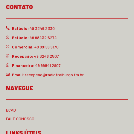
CONTATO
Estúdio:
49 3246.2330
Estúdio:
49 98432.5274
Comercial:
49 99199.9170
Recepção:
49 3246.2507
Financeiro:
49 99841.2907
Email:
recepcao@radiofraiburgo.fm.br
NAVEGUE
ECAD
FALE CONOSCO
LINKS ÚTEIS