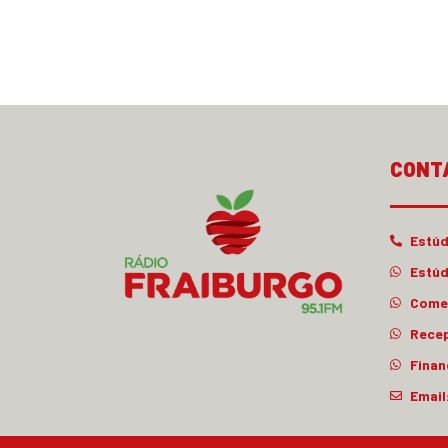
CONT
Estúd
Estúd
Comer
Rece
Finan
Email