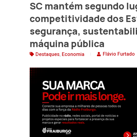
SC mantém segundo lug
competitividade dos Es
segurança, sustentabili
máquina pública
,
Flávio Furtado
Destaques
Economia