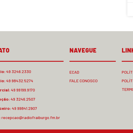
ATO
NAVEGUE
LIN
io:
49 3246.2330
ECAD
POLÍT
io:
49 98432.5274
FALE CONOSCO
POLÍT
TERM
cial:
49 99199.9170
pção:
49 3246.2507
ceiro:
49 99841.2907
:
recepcao@radiofraiburgo.fm.br