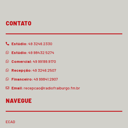
CONTATO
Estúdio:
49 3246.2330
Estúdio:
49 98432.5274
Comercial:
49 99199.9170
Recepção:
49 3246.2507
Financeiro:
49 99841.2907
Email:
recepcao@radiofraiburgo.fm.br
NAVEGUE
ECAD