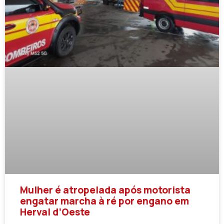
Mulher é atropelada após motorista
engatar marcha à ré por engano em
Herval d’Oeste