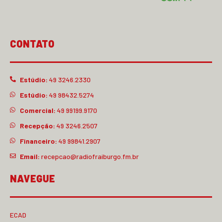
CONTATO
Estúdio:
49 3246.2330
Estúdio:
49 98432.5274
Comercial:
49 99199.9170
Recepção:
49 3246.2507
Financeiro:
49 99841.2907
Email:
recepcao@radiofraiburgo.fm.br
NAVEGUE
ECAD