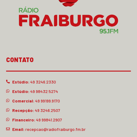
CONTATO
Estúdio:
49 3246.2330
Estúdio:
49 98432.5274
Comercial:
49 99199.9170
Recepção:
49 3246.2507
Financeiro:
49 99841.2907
Email:
recepcao@radiofraiburgo.fm.br