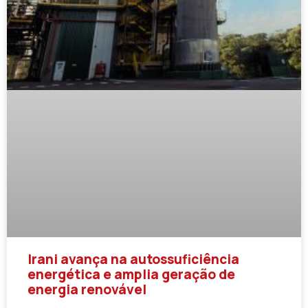
Irani avança na autossuficiência
energética e amplia geração de
energia renovável