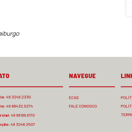
aiburgo
ATO
NAVEGUE
LIN
io:
49 3246.2330
ECAD
POLÍT
io:
49 98432.5274
FALE CONOSCO
POLÍT
TERM
cial:
49 99199.9170
pção:
49 3246.2507