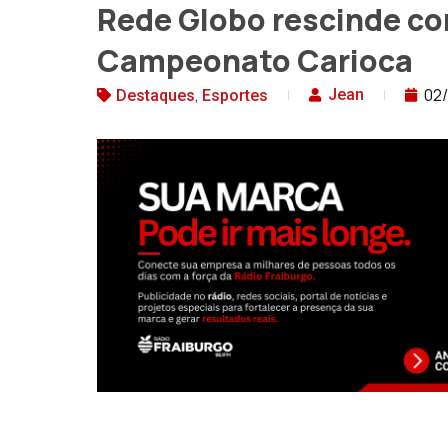
Rede Globo rescinde co
Campeonato Carioca
,
02
Jean
Destaques
Esportes