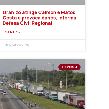
Granizo atinge Calmon e Matos
Costa e provoca danos, informa
Defesa Civil Regional
LEIA MAIS »
6 de agosto de 2026
ECONOMIA