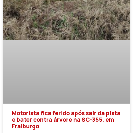
Motorista fica ferido após sair da pista
e bater contra árvore na SC-355, em
Fraiburgo