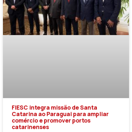
FIESC integra missão de Santa
Catarina ao Paraguai para ampliar
comércio e promover portos
catarinenses