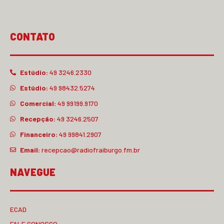
CONTATO
Estúdio:
49 3246.2330
Estúdio:
49 98432.5274
Comercial:
49 99199.9170
Recepção:
49 3246.2507
Financeiro:
49 99841.2907
Email:
recepcao@radiofraiburgo.fm.br
NAVEGUE
ECAD
FALE CONOSCO