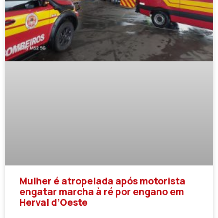
Mulher é atropelada após motorista
engatar marcha à ré por engano em
Herval d’Oeste