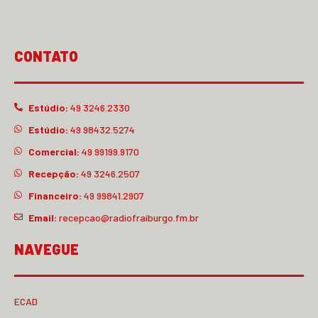
CONTATO
Estúdio:
49 3246.2330
Estúdio:
49 98432.5274
Comercial:
49 99199.9170
Recepção:
49 3246.2507
Financeiro:
49 99841.2907
Email:
recepcao@radiofraiburgo.fm.br
NAVEGUE
ECAD