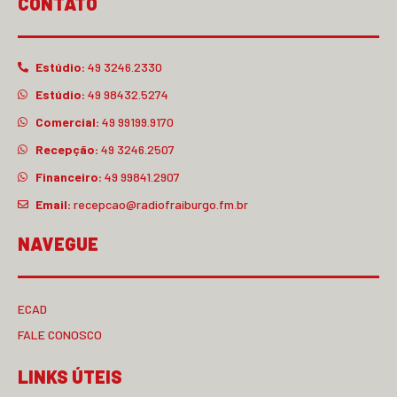
CONTATO
Estúdio:
49 3246.2330
Estúdio:
49 98432.5274
Comercial:
49 99199.9170
Recepção:
49 3246.2507
Financeiro:
49 99841.2907
Email:
recepcao@radiofraiburgo.fm.br
NAVEGUE
ECAD
FALE CONOSCO
LINKS ÚTEIS