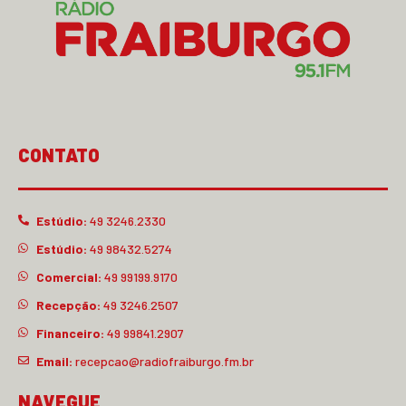
CONTATO
Estúdio:
49 3246.2330
Estúdio:
49 98432.5274
Comercial:
49 99199.9170
Recepção:
49 3246.2507
Financeiro:
49 99841.2907
Email:
recepcao@radiofraiburgo.fm.br
NAVEGUE