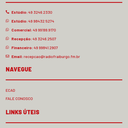
Estúdio:
49 3246.2330
Estúdio:
49 98432.5274
Comercial:
49 99199.9170
Recepção:
49 3246.2507
Financeiro:
49 99841.2907
Email:
recepcao@radiofraiburgo.fm.br
NAVEGUE
ECAD
FALE CONOSCO
LINKS ÚTEIS