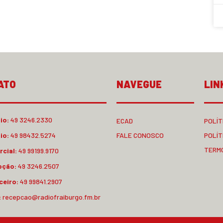
ATO
NAVEGUE
LIN
io:
49 3246.2330
ECAD
POLÍT
io:
49 98432.5274
FALE CONOSCO
POLÍT
TERM
cial:
49 99199.9170
pção:
49 3246.2507
ceiro:
49 99841.2907
:
recepcao@radiofraiburgo.fm.br