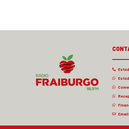
CONT
Estúd
Estúd
Comer
Rece
Finan
Email