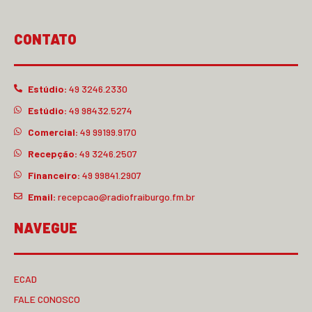
CONTATO
Estúdio:
49 3246.2330
Estúdio:
49 98432.5274
Comercial:
49 99199.9170
Recepção:
49 3246.2507
Financeiro:
49 99841.2907
Email:
recepcao@radiofraiburgo.fm.br
NAVEGUE
ECAD
FALE CONOSCO