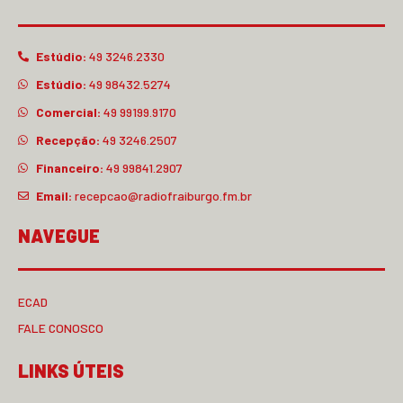
Estúdio:
49 3246.2330
Estúdio:
49 98432.5274
Comercial:
49 99199.9170
Recepção:
49 3246.2507
Financeiro:
49 99841.2907
Email:
recepcao@radiofraiburgo.fm.br
NAVEGUE
ECAD
FALE CONOSCO
LINKS ÚTEIS